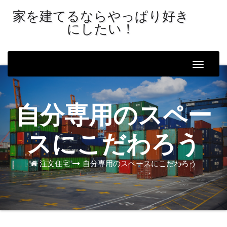
家を建てるならやっぱり好き
にしたい！
Toggle
Naviga
自分専用のスペー
スにこだわろう
注文住宅
自分専用のスペースにこだわろう